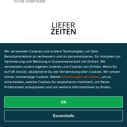
70794
Filderstadt
LIEFER
ZEITEN
Montag
15:00 - 21:00
Dienstag
11:30 - 21:00
Wir verwenden Cookies und andere Technologien, um Dein
Mittwoch
11:30 - 21:30
Benutzererlebnis zu verbessern und zu personalisieren, für Analysen zur
Donnerstag
11:30 - 21:30
Optimierung und Werbung in Zusammenarbeit mit Dritten. Wir
Freitag
11:30 - 22:00
verwenden unsere eigenen Cookies und Cookies von Dritten. Wenn Du
Samstag
12:00 - 22:00
auf OK klickst, akzeptierst Du die Verwendung aller Cookies. Wir setzen
immer notwendige Cookies. Wähle
Sonntag
Einstellungen verwalten
11:30 - 21:30
, um zu
entscheiden, welche Cookies Du akzeptieren möchtest, um Deine
Präferenzen anzupassen und um weitere Informationen zu finden.
OK
Essentielle